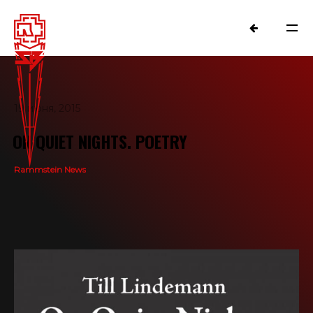
19 июня, 2015
ON QUIET NIGHTS. POETRY
Rammstein News
NEWS
RAMMSTEIN