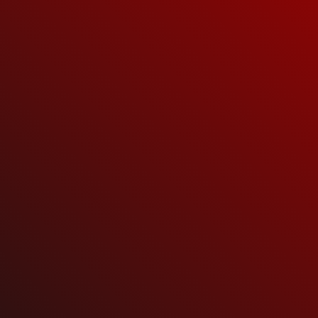
News
Rammstein
SeidBereit