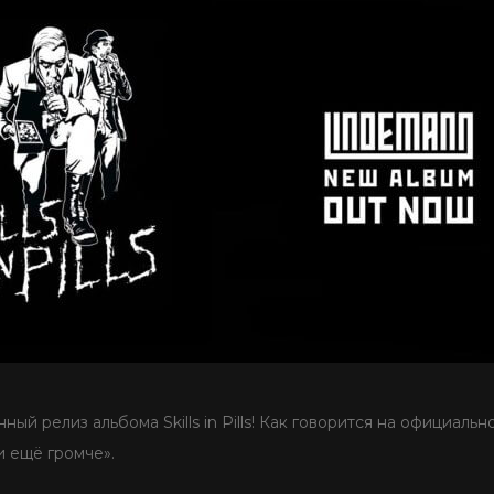
ый релиз альбома Skills in Pills! Как говорится на официальн
и ещё громче».