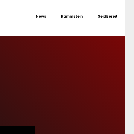
News
Rammstein
SeidBereit