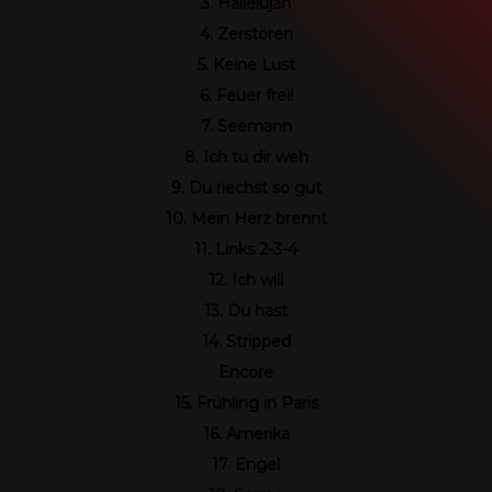
3. Hallelujah
4. Zerstören
SEIDBEREIT
5. Keine Lust
6. Feuer frei!
7. Seemann
8. Ich tu dir weh
9. Du riechst so gut
10. Mein Herz brennt
11. Links 2-3-4
12. Ich will
13. Du hast
14. Stripped
Encore
15. Frühling in Paris
16. Amerika
17. Engel