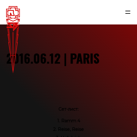
2016.06.12 | PARIS
Сет-лист:
NEWS
1. Ramm 4
2. Reise, Reise
RAMMSTEIN