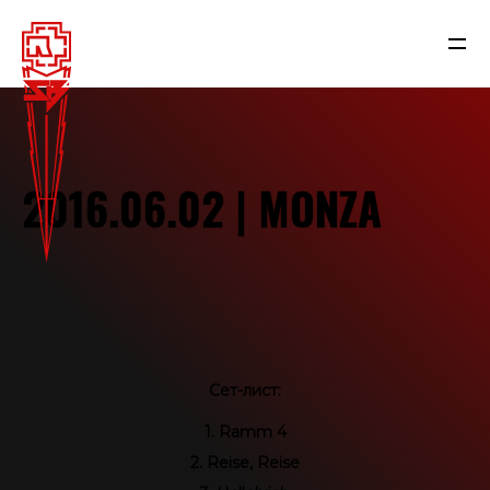
2016.06.02 | MONZA
Сет-лист:
NEWS
1. Ramm 4
2. Reise, Reise
RAMMSTEIN