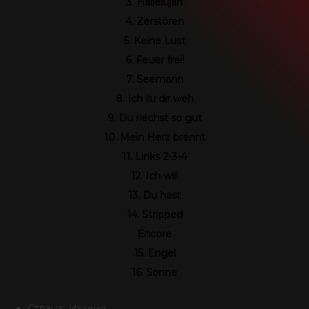
3. Hallelujah
4. Zerstören
SEIDBEREIT
5. Keine Lust
6. Feuer frei!
7. Seemann
8. Ich tu dir weh
9. Du riechst so gut
10. Mein Herz brennt
11. Links 2-3-4
12. Ich will
13. Du hast
14. Stripped
Encore
15. Engel
16. Sonne
Страна:
Италия