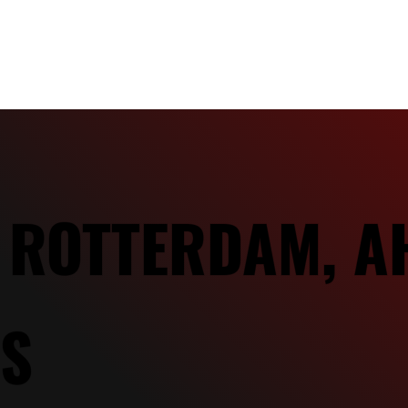
| ROTTERDAM, A
S