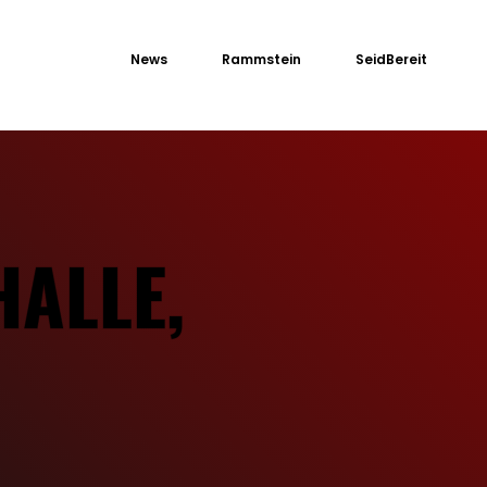
News
Rammstein
SeidBereit
HALLE,