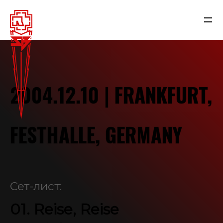
2004.12.10 | FRANKFURT,
FESTHALLE, GERMANY
NEWS
Сет-лист:
01. Reise, Reise
RAMMSTEIN