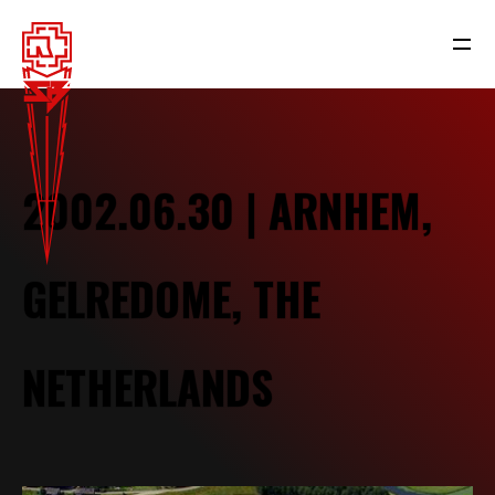
2002.06.30 | ARNHEM,
GELREDOME, THE
NETHERLANDS
NEWS
RAMMSTEIN