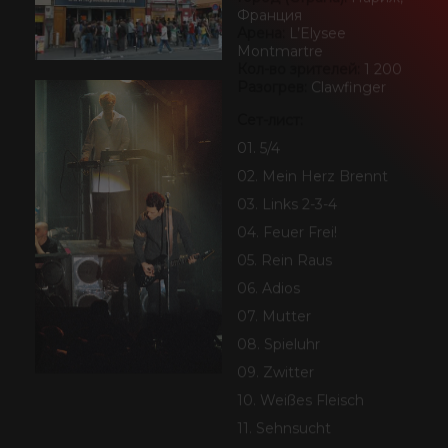
Кол-во зрителей:
1 200
Разогрев:
Clawfinger
SEIDBEREIT
Сет-лист:
01. 5/4
02. Mein Herz Brennt
03. Links 2-3-4
04. Feuer Frei!
05. Rein Raus
06. Adios
07. Mutter
08. Spieluhr
09. Zwitter
10. Weißes Fleisch
11. Sehnsucht
12. Asche Zu Asche
13. Du Hast
14. Wollt ihr das Bett in