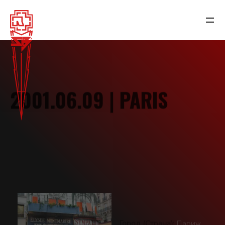
2001.06.09 | PARIS
NEWS
Город (Страна):
Париж,
Франция
Арена:
L’Elysee
RAMMSTEIN
Montmartre