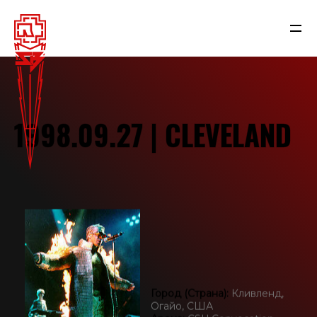
1998.09.27 | CLEVELAND
NEWS
Город (Страна):
Кливленд,
RAMMSTEIN
Огайо, США