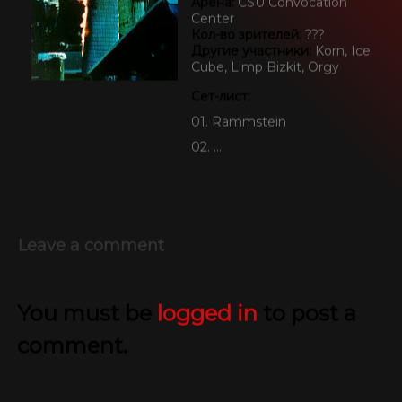
Арена:
CSU Convocation
Center
Кол-во зрителей:
???
SEIDBEREIT
Другие участники:
Korn, Ice
Cube, Limp Bizkit, Orgy
Сет-лист:
01. Rammstein
02. …
Leave a comment
You must be
logged in
to post a
comment.