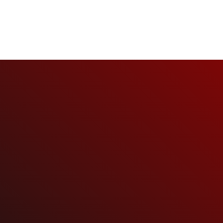
News
Rammstein
SeidBereit