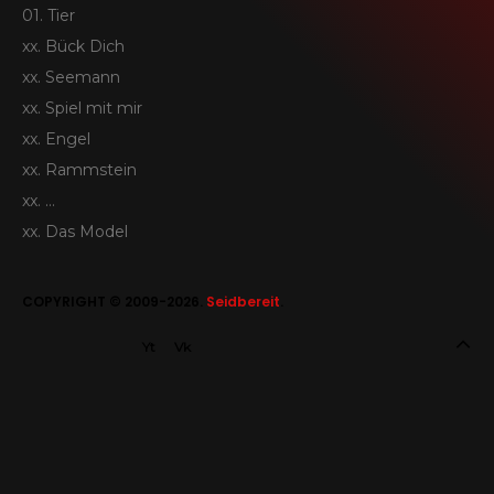
01. Tier
SEIDBEREIT
xx. Bück Dich
xx. Seemann
xx. Spiel mit mir
xx. Engel
xx. Rammstein
xx. …
xx. Das Model
COPYRIGHT © 2009-2026.
Seidbereit
.
Yt
Vk