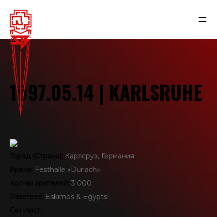
1997.05.14 | KARLSRUHE
Город (Страна):
Карлсруэ, Германия
Арена:
Festhalle «Durlach»
NEWS
Кол-во зрителей:
3 000
Разогрев:
Eskimos & Egypts
RAMMSTEIN
Сет-лист: