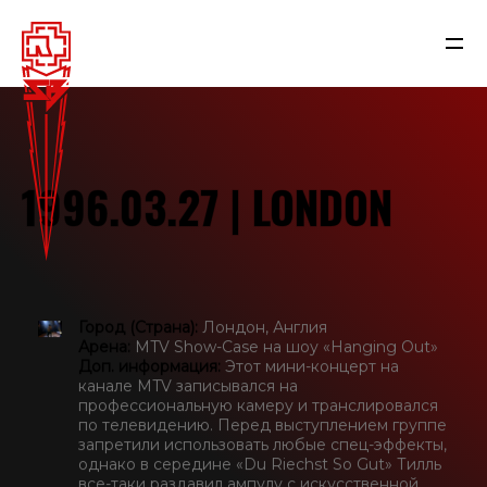
1996.03.27 | LONDON
Город (Страна):
Лондон, Англия
Арена:
MTV Show-Case на шоу «Hanging Out»
Доп. информация:
Этот мини-концерт на
канале MTV записывался на
NEWS
профессиональную камеру и транслировался
по телевидению. Перед выступлением группе
запретили использовать любые спец-эффекты,
RAMMSTEIN
однако в середине «Du Riechst So Gut» Тилль
все-таки раздавил ампулу с искусственной