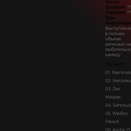
Кол-во
зрителей:
??
SEIDBEREIT
Разогрев:
??
Дом.
информаци
Выступлен
в полном
объёме
записано на
любительс
камеру
Сет-лист:
01. Rammst
02. Herzelei
03. Der
Meister
04. Sehnsuc
05. Weißes
Fleisch
06. Asche Z