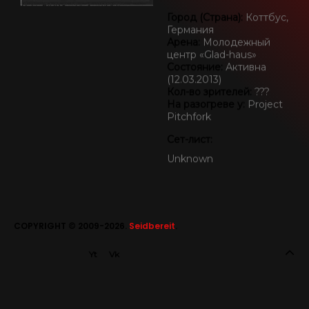
Город (Страна):
Коттбус,
SEIDBEREIT
Германия
Арена:
Молодежный
центр «Glad-haus»
Состояние:
Активна
(12.03.2013)
Кол-во зрителей:
???
На разогреве у:
Project
Pitchfork
Сет-лист:
Unknown
COPYRIGHT © 2009-2026.
Seidbereit
.
Yt
Vk