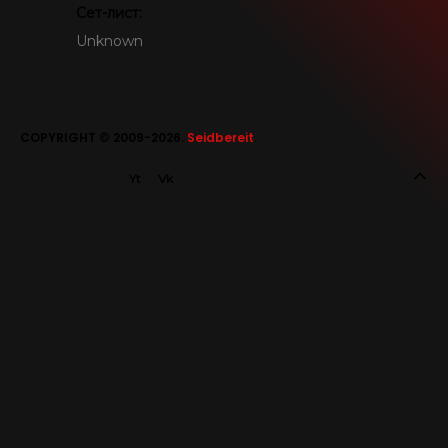
Сет-лист:
SEIDBEREIT
Unknown
COPYRIGHT © 2009-2026.
Seidbereit
.
Yt
Vk