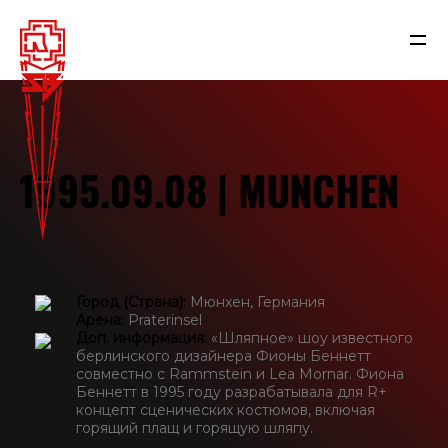
1995.09.08 | MUNCHEN
Город (Страна):
Мюнхен, Германия
Арена:
Praterinsel
Доп. информация:
«Шляпное» шоу известного
берлинского дизайнера Фионы Беннетт
NEWS
совместно с Rammstein и Lea Mornar. Фиона
Беннетт в 1995 году разрабатывала для R+
концепт сценических костюмов, включая
RAMMSTEIN
горящий плащ и горящую шляпу.