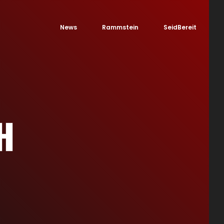
News
Rammstein
SeidBereit
Н