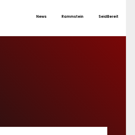
News
Rammstein
SeidBereit