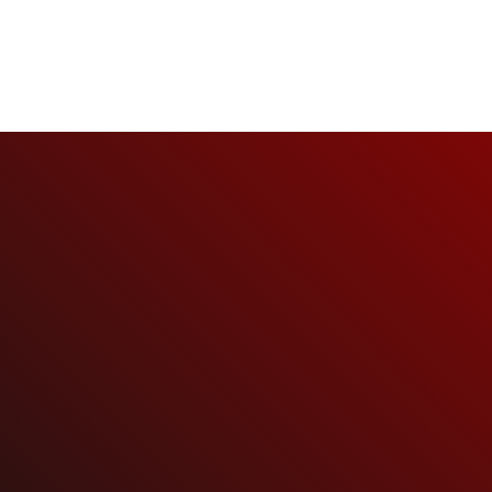
News
Rammstein
SeidBereit