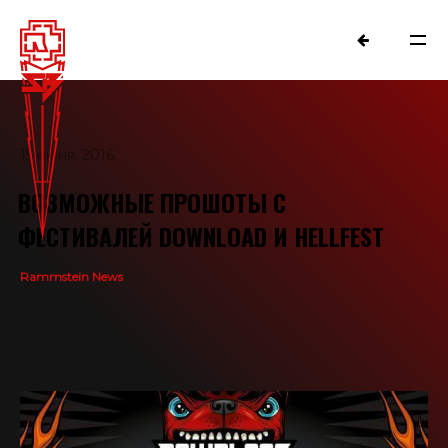
15 июня, 2016
ВОЗМОЖНЫЕ ПРОШОТЫ С
ФЕСТИВАЛЕЙ DOWNLOAD И HELLFEST
Rammstein News
NEWS
RAMMSTEIN